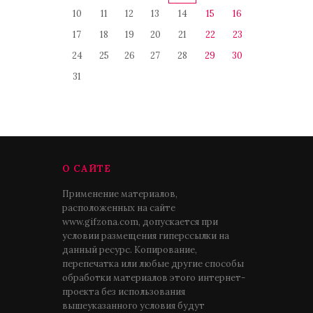
10
11
12
13
14
15
16
17
18
19
20
21
22
23
24
25
26
27
28
29
30
31
О САЙТЕ
Применение материалов,
расположенных на сайте
www.gifzona.com, допускается при
условии размещения гиперссылки на
данный ресурс. Копирование,
перепечатка или любые другие способы
обработки материалов этого интернет-
проекта без использования
вышеуказанного условия будут