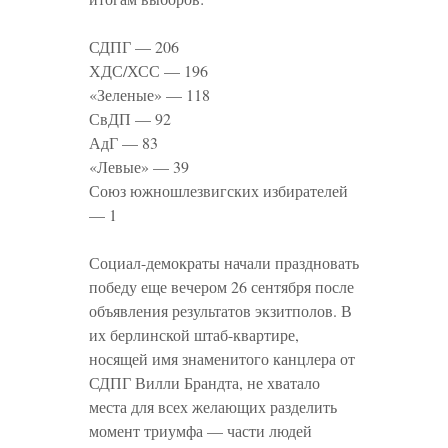
СДПГ — 206
ХДС/ХСС — 196
«Зеленые» — 118
СвДП — 92
АдГ — 83
«Левые» — 39
Союз южношлезвигских избирателей
— 1
Социал-демократы начали праздновать
победу еще вечером 26 сентября после
объявления результатов экзитполов. В
их берлинской штаб-квартире,
носящей имя знаменитого канцлера от
СДПГ Вилли Брандта, не хватало
места для всех желающих разделить
момент триумфа — части людей