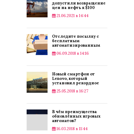
допустили возвращение
цен на нефть к $100
21.06.2021 в 14:44
Экономика
Отследите посылку с
бесплатным
автоматизированным
сервисом
06.09.2018 в 14:16
Публикации
Новый смартфон от
Lenovo, который
установил рекордное
соотношение
25.05.2018 в 16:27
«Корпус:Экран»
Hi-Tech
В чём преимущества
обновлённых игровых
автоматов?
16.03.2018 в 11:44