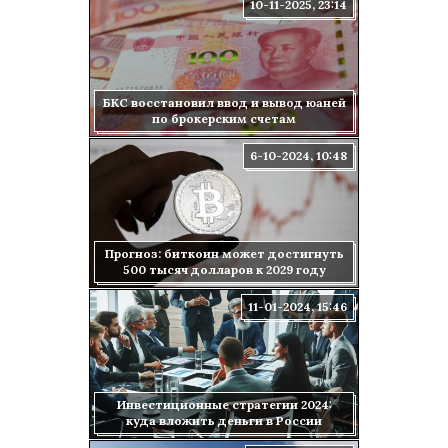
10-11-2025, 23:14
БКС восстановил ввод и вывод юаней
по брокерским счетам
6-10-2024, 10:48
Прогноз: биткоин может достигнуть
500 тысяч долларов к 2029 году
11-01-2024, 15:46
Инвестиционные стратегии 2024:
куда вложить деньги в России