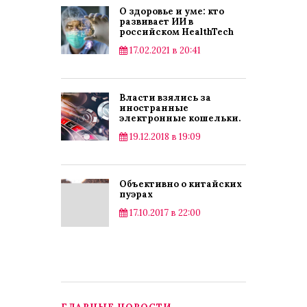
О здоровье и уме: кто
развивает ИИ в
российском HealthTech
17.02.2021 в 20:41
Инопресса
Власти взялись за
иностранные
электронные кошельки.
Им придется
19.12.2018 в 19:09
регистрироваться в ЦБ
Публикации
Объективно о китайских
пуэрах
17.10.2017 в 22:00
Публикации