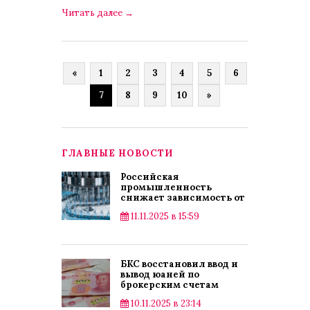
Читать далее
→
«
1
2
3
4
5
6
7
8
9
10
»
ГЛАВНЫЕ НОВОСТИ
Российская
промышленность
снижает зависимость от
импорта
11.11.2025 в 15:59
БКС восстановил ввод и
вывод юаней по
брокерским счетам
10.11.2025 в 23:14