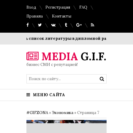
Вход
Регистрация
FAQ
Правила
Контакты
список литературы в дипломной работе: требования, приме
MEDIA
G.I.F.
бизнес СМИ с репутацией!
МЕНЮ САЙТА
#GIFZONA
»
Экономика
» Страница 7