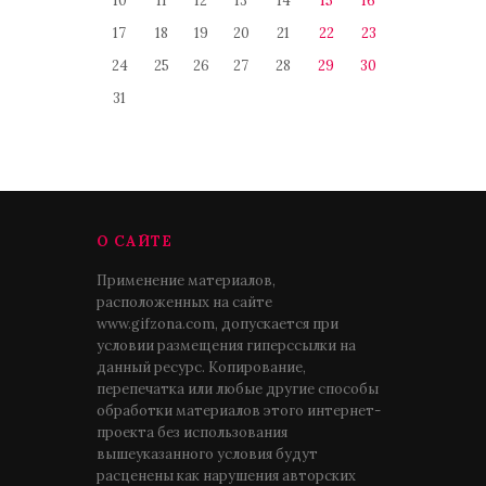
10
11
12
13
14
15
16
17
18
19
20
21
22
23
24
25
26
27
28
29
30
31
О САЙТЕ
Применение материалов,
расположенных на сайте
www.gifzona.com, допускается при
условии размещения гиперссылки на
данный ресурс. Копирование,
перепечатка или любые другие способы
обработки материалов этого интернет-
проекта без использования
вышеуказанного условия будут
расценены как нарушения авторских