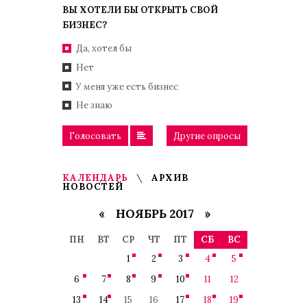
ВЫ ХОТЕЛИ БЫ ОТКРЫТЬ СВОЙ
БИЗНЕС?
Да, хотел бы
Нет
У меня уже есть бизнес
Не знаю
Голосовать
Другие опросы
КАЛЕНДАРЬ
АРХИВ
НОВОСТЕЙ
«
НОЯБРЬ 2017
»
ПН
ВТ
СР
ЧТ
ПТ
СБ
ВС
1
2
3
4
5
6
7
8
9
10
11
12
13
14
15
16
17
18
19