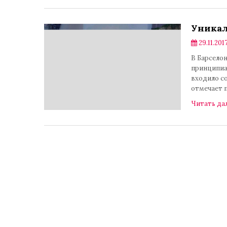
Уникал
29.11.2017
В Барсело
принципиал
входило со
отмечает 
Читать да