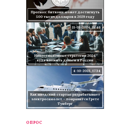
Прогноз: биткоин может достигнуть
500 тысяч долларов к 2029 году
11-01-2024, 15:46
Инвестиционные стратегии 2024:
куда вложить деньги в России
4-10-2023, 17:34
Как шведский стартап разрабатывает
электросамолет – понравится Грете
Тунберг
ОПРОС