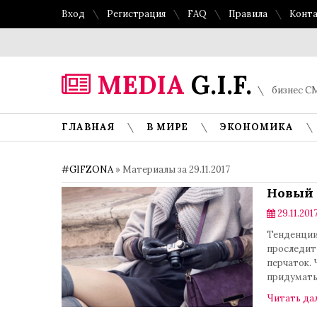
Вход
Регистрация
FAQ
Правила
Конт
MEDIA
G.I.F.
бизнес СМ
ГЛАВНАЯ
В МИРЕ
ЭКОНОМИКА
#GIFZONA
» Материалы за 29.11.2017
Новый 
29.11.2017
Тенденции
проследит
перчаток. 
придумать,
Читать да