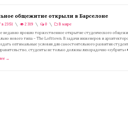
ьное общежитие открыли в Барселоне
 в 23:51
2 319
0
В мире
не недавно прошло торжественное открытие студенческого общежи
ьно нового типа – The Lofttown. В задачи инженеров и архитектор
здать оптимальные условия для самостоятельного развития студент
правительство, студенты не только должны лихорадочно «зубрить»
лее
→