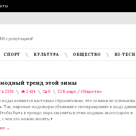
акты
И с репутацией!
СПОРТ
КУЛЬТУРА
ОБЩЕСТВО
HI-TECH
модный тренд этой зимы
 в 23:51
2 414
0
В мире
/
Общество
 моды меняются настолько стремительно, что за ними не успеваешь
ь. Так, мировые модельеры объявили о «возвращении» в моду длин
Чтобы быть в тренде, пора закупиться этим модным аксессуаром и
 с чем его можно носить.
лее
→