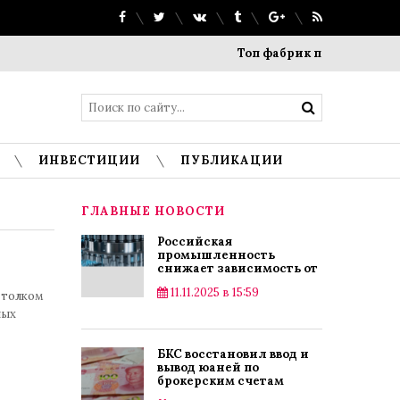
Топ фабрик прямого производства: 
ИНВЕСТИЦИИ
ПУБЛИКАЦИИ
ГЛАВНЫЕ НОВОСТИ
Российская
промышленность
снижает зависимость от
импорта
11.11.2025 в 15:59
 толком
ных
БКС восстановил ввод и
вывод юаней по
брокерским счетам