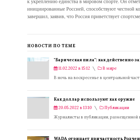
к укреплению единства в мировом спорте. Он отм
инициированные Россией, способствуют честной 
завершил, заявив, что Россия приветствует спортсм
НОВОСТИ ПО ТЕМЕ
"Барическая пила": как действенно з
11.02.2022 в 15:12
В мире
В ночь на воскресенье в центральной час
Как доллар используют как оружие
20.05.2022 в 13:10
Публикации
Журналисты в публикации, размещенной г
WADA отрицает причастность Родчен