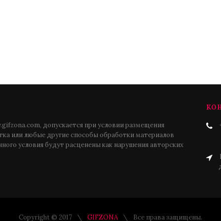
КО
gifzona.com, допускается при условии размещения
атка или любые другие способы обработки материалов
нного условия будут расценены как нарушения авторских
Copyright © 2017
GIFZONA
Все права защищены.