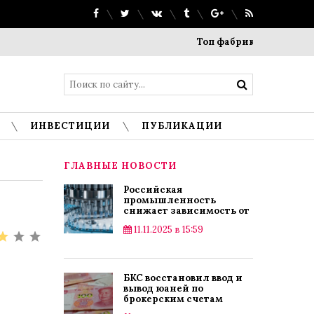
Топ фабрик прямого производства:
ИНВЕСТИЦИИ
ПУБЛИКАЦИИ
ГЛАВНЫЕ НОВОСТИ
Российская
промышленность
снижает зависимость от
импорта
11.11.2025 в 15:59
БКС восстановил ввод и
вывод юаней по
брокерским счетам