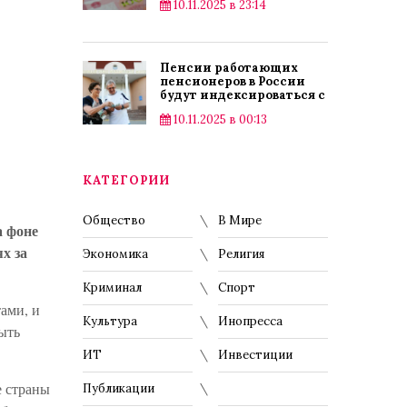
10.11.2025 в 23:14
Пенсии работающих
пенсионеров в России
будут индексироваться с
2025 года
10.11.2025 в 00:13
КАТЕГОРИИ
Общество
В Мире
а фоне
х за
Экономика
Религия
Криминал
Спорт
ами, и
Культура
Инопресса
ыть
ИТ
Инвестиции
е страны
Публикации