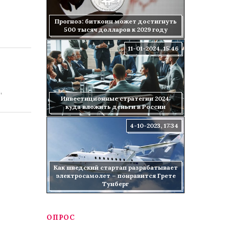
Прогноз: биткоин может достигнуть
500 тысяч долларов к 2029 году
11-01-2024, 15:46
,
Инвестиционные стратегии 2024:
куда вложить деньги в России
4-10-2023, 17:34
Как шведский стартап разрабатывает
электросамолет – понравится Грете
Тунберг
ОПРОС