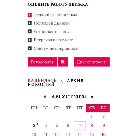
ОЦЕНИТЕ РАБОТУ ДВИЖКА
Лучший из новостных
Неплохой движок
Устраивает ... но ...
Встречал и получше
Совсем не понравился
Голосовать
Другие опросы
КАЛЕНДАРЬ
АРХИВ
НОВОСТЕЙ
«
АВГУСТ 2026 »
ПН
ВТ
СР
ЧТ
ПТ
СБ
ВС
1
2
3
4
5
6
7
8
9
10
11
12
13
14
15
16