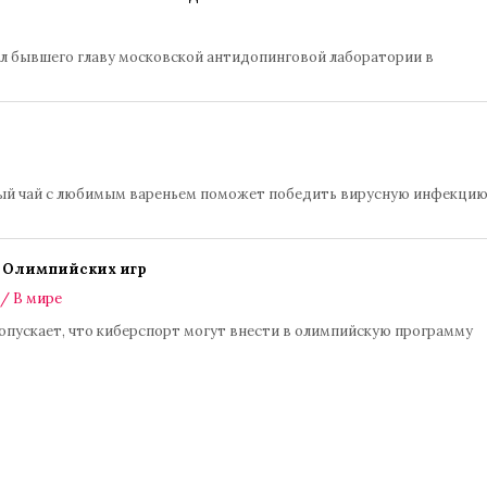
л бывшего главу московской антидопинговой лаборатории в
ный чай с любимым вареньем поможет победить вирусную инфекцию
у Олимпийских игр
/
В мире
ускает, что киберспорт могут внести в олимпийскую программу