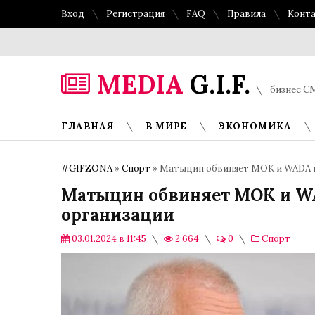
Вход
Регистрация
FAQ
Правила
Конт
MEDIA
G.I.F.
бизнес СМ
ГЛАВНАЯ
В МИРЕ
ЭКОНОМИКА
#GIFZONA
»
Спорт
» Матыцин обвиняет МОК и WADA в
Матыцин обвиняет МОК и W
организации
03.01.2024 в 11:45
2 664
0
Спорт