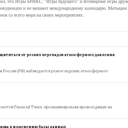
етил, что Игры БРИКС, "Игры будущего" и Всемирные игры дру
конкуренции и не мешают международному календарю. Матыцин
енов со всего мира на своих мероприятиях.
ащититься от резких перепадов атмосферного давления
ти России (РФ) наблюдается резкое падение атмосферного
азетой Financial Times, проанализировали происходящие на
кова к изменению базы данных