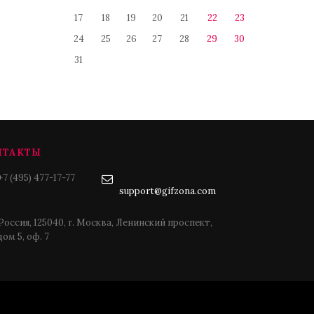
17
18
19
20
21
22
23
24
25
26
27
28
29
30
31
НТАКТЫ
+7 (495) 477-17-77
support@gifzona.com
Россия, 125040, г. Москва, Ленинский проспект,
дом 5, оф. 7