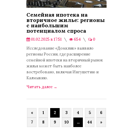
Семейная ипотека на
вторичное жилье: регионы
с наибольшим
потенциалом спроса
01.02.2025 в 17:51
654
0
Публикации
Исследование «Домклик» выявило
регионы России, где расширение
семейной ипотеки на вторичный рынок
жилья может быть наиболее
востребовано, включая Ингушетию и
Калмыкию.
Читать далее
→
«
1
2
3
4
5
6
7
8
9
10
...
44
»