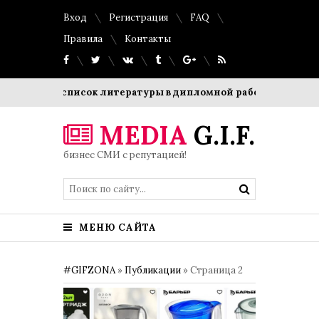
Вход
Регистрация
FAQ
Правила
Контакты
исок литературы в дипломной работе: требования, примеры
MEDIA
G.I.F.
бизнес СМИ с репутацией!
МЕНЮ САЙТА
#GIFZONA
»
Публикации
» Страница 2