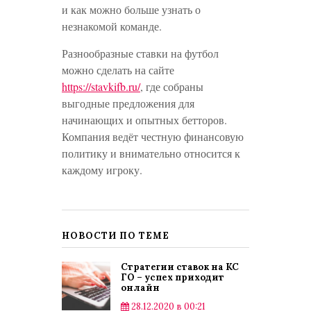
и как можно больше узнать о
незнакомой команде.
Разнообразные ставки на футбол
можно сделать на сайте
https://stavkifb.ru/
, где собраны
выгодные предложения для
начинающих и опытных бетторов.
Компания ведёт честную финансовую
политику и внимательно относится к
каждому игроку.
НОВОСТИ ПО ТЕМЕ
Стратегии ставок на КС
ГО – успех приходит
онлайн
28.12.2020 в 00:21