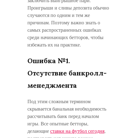
заключить выигрышное пари.
Проигрыши и сливы депозита обычно
случаются по одним и тем же
причинам. Поэтому важно знать о
самых распространенных ошибках
среди начинающих бетторов, чтобы
избежать их на практике.
Ошибка №1.
Отсутствие банкролл-
менеджмента
Под этим сложным термином
скрывается банальная необходимость
рассчитывать банк перед началом
игры. Все опытные бетторы,
делающие
ставки на футбол сегодня
,