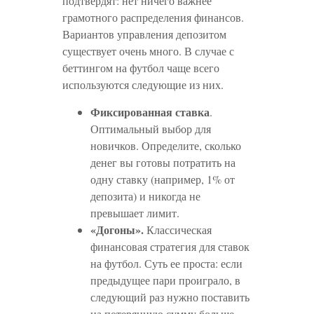
подтвердят: нет ничего важнее
грамотного распределения финансов.
Вариантов управления депозитом
существует очень много. В случае с
беттингом на футбол чаще всего
используются следующие из них.
Фиксированная ставка
.
Оптимальный выбор для
новичков. Определите, сколько
денег вы готовы потратить на
одну ставку (например, 1% от
депозита) и никогда не
превышает лимит.
«Догоны».
Классическая
финансовая стратегия для ставок
на футбол. Суть ее проста: если
предыдущее пари проиграло, в
следующий раз нужно поставить
на потерянную сумму больше.