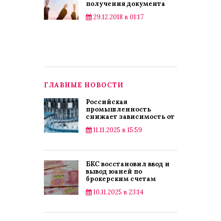
получения документа
29.12.2018 в 01:17
Публикации
ГЛАВНЫЕ НОВОСТИ
Российская
промышленность
снижает зависимость от
импорта
11.11.2025 в 15:59
БКС восстановил ввод и
вывод юаней по
брокерским счетам
10.11.2025 в 23:14