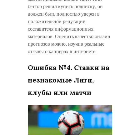
беттор решил купить подписку, он
должен быть полностью уверен в
положительной репутации
составителя информационных
материалов. Оценить качество онлайн
прогнозов можно, изучив реальные
отзывы о капперах в интернете.
Ошибка №4. Ставки на
незнакомые Лиги,
клубы или матчи