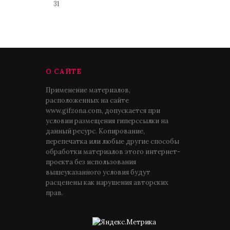
31
О САЙТЕ
Применение материалов,
расположенных на сайте
www.gifzona.com, допускается при
условии размещения гиперссылки на
данный ресурс. Копирование,
перепечатка или любые другие способы
обработки материалов этого интернет-
проекта без использования
вышеуказанного условия будут
расценены как нарушения авторских
прав.