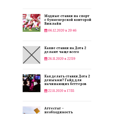
Публикации
Модные ставки на спорт
с букмекерской конторой
Винлайн
06.12.2020 в 20:46
Публикации
Какие ставки на Дота 2
делают чаще всего
26.11.2020 в 22:59
Публикации
Как делать ставки Дота 2
деньгами? Гайд для
начинающих беттеров
22.11.2020 в 17:55
Публикации
Аттестат –
необходимость