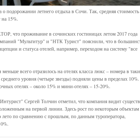
 о подорожании летнего отдыха в Сочи. Так, средняя стоимость
 на 15%.
АТОР, что проживание в сочинских гостиницах летом 2017 года
омпаний "Мультитур" и "НТК Турист" пояснили, что в большинс
цепции и статуса отелей, например, переходом на систему "все
меньше всего отразилось на отелях класса люкс – номера в так
среднего уровня (четыре звезды) подняли цены в пределах 10%.
очных отелях – около 15% и мини-отелях – 15-20%.
 Интурист" Сергей Толчин отметил, что компания видит сущест
асположенным на первой линии. Здесь рост по некоторым объекта
о лето по сравнению с прошлым, по данным туроператора,
10%.