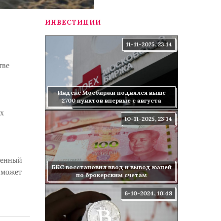
ИНВЕСТИЦИИ
11-11-2025, 23:14
тве
Индекс Мосбиржи поднялся выше
2700 пунктов впервые с августа
их
10-11-2025, 23:14
венный
БКС восстановил ввод и вывод юаней
м может
по брокерским счетам
6-10-2024, 10:48