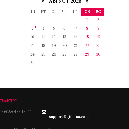
«
АВГУСТ 2026 »
ПН
ВТ
СР
ЧТ
ПТ
СБ
ВС
1
2
3
4
5
6
7
8
9
10
11
12
13
14
15
16
17
18
19
20
21
22
23
24
25
26
27
28
29
30
31
НТАКТЫ
+7 (495) 477-17-77
support@gifzona.com