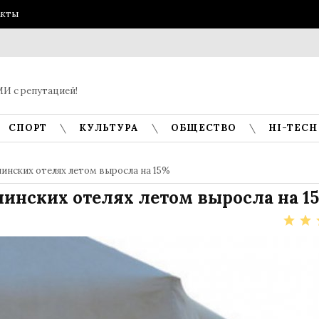
акты
И с репутацией!
СПОРТ
КУЛЬТУРА
ОБЩЕСТВО
HI-TECH
инских отелях летом выросла на 15%
инских отелях летом выросла на 1