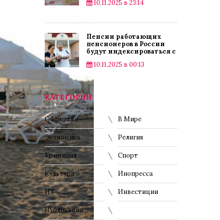
10.11.2025 в 23:14
Пенсии работающих
пенсионеров в России
будут индексироваться с
2025 года
10.11.2025 в 00:13
КАТЕГОРИИ
Общество
В Мире
Экономика
Религия
Криминал
Спорт
Культура
Инопресса
ИТ
Инвестиции
Публикации