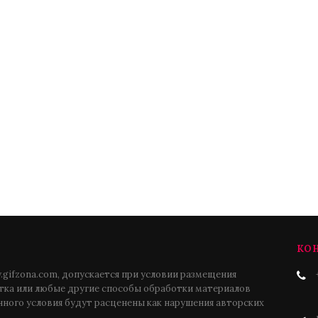
КО
gifzona.com, допускается при условии размещения
атка или любые другие способы обработки материалов
нного условия будут расценены как нарушения авторских