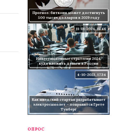
Прогноз: биткоин может достигнуть
500 тысяч долларов к 2029 году
11-01-2024, 15:46
Инвестиционные стратегии 2024:
куда вложить деньги в России
4-10-2023, 17:34
Как шведский стартап разрабатывает
электросамолет – понравится Грете
Тунберг
ОПРОС